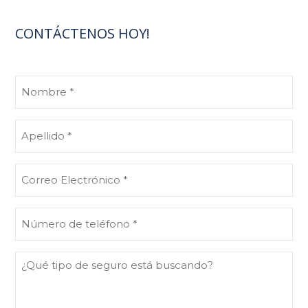
CONTÁCTENOS HOY!
Nombre
(Obligatorio)
Apellido
(Obligatorio)
Correo
Electrónico
(Obligatorio)
Número
de
teléfono
¿Qué
(Obligatorio)
tipo
de